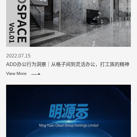
2022.07.15
ADD办公行为洞察｜从格子间到灵活办公，打工族的精神
解放进程
View More