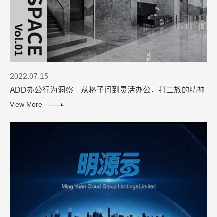
2022.07.15
ADD办公行为洞察｜从格子间到灵活办公，打工族的精神
解放进程
View More