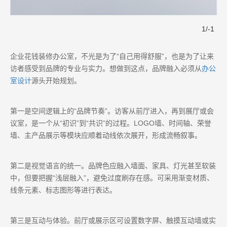
1
/
-1
企业花钱装修办公室，不光是为了“自己用得舒服”，也是为了让来
访者感受到品牌的专业与实力。想做到这点，品牌融入必须从
办公
室设计
源头开始规划。
第一是空间逻辑上的“品牌节奏”。访客从前厅进入，再到展厅或会
议室，是一个从“初识”到“共识”的过程。LOGO墙、时间轴、荣誉
墙、主产品展示等模块应顺着动线依次展开，形成流畅叙事。
第二是视觉语言的统一。品牌色应融入墙面、家具、灯光甚至软装
中，但要把握“浅层融入”，避免过度刷存在感。可采用渐变材质、
线条元素、标志图形等进行表达。
第三是互动与体验。前厅或展示区可设置数字屏、触摸互动墙或实