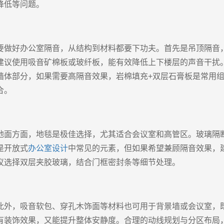
降低等问题。
要做好办公室隔音，从结构到材料都要下功夫。首先是吊顶隔音
建议使用吸音矿棉板或玻纤板，能有效降低上下楼层的声音干扰
墙体部分，如果需要高隔音效果，岩棉填充+双层石膏板是常用
合。
地面方面，地毯是极佳选择，尤其适合会议室和高管区。玻璃隔
是开放式
办公室设计
中常见的元素，但如果希望兼顾隔音效果，
议选择双层夹胶玻璃，结合门框密封条等细节处理。
此外，吸音软包、穿孔木饰面等材料也可用于背景墙或会议室，
有装饰效果，又能提升整体安静度。合理的动线规划与分区布局