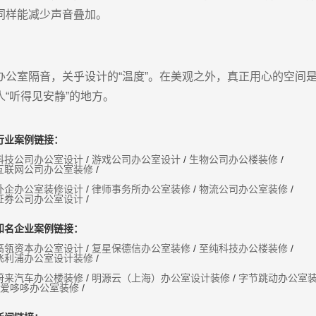
同样能减少声音叠加。
办公室隔音，关乎设计的“温度”。在美观之外，真正用心的空间
人“听得见安静”的地方。
行业案例链接：
科技公司办公室设计
/
游戏公司办公室设计
/
生物公司办公楼装修
/
互联网公司办公室装修
/
外企办公室装修设计
/
律师事务所办公室装修
/
物流公司办公室装修
/
证券公司办公室设计
/
知名企业案例链接：
高瓴资本办公室设计
/
复星保德信办公室装修
/
至纯科技办公楼装修
/
飞利浦办公室设计装修
/
蔚来汽车办公楼装修
/
明源云（上海）办公室设计装修
/
字节跳动办公室
爱哆哆办公室装修
/