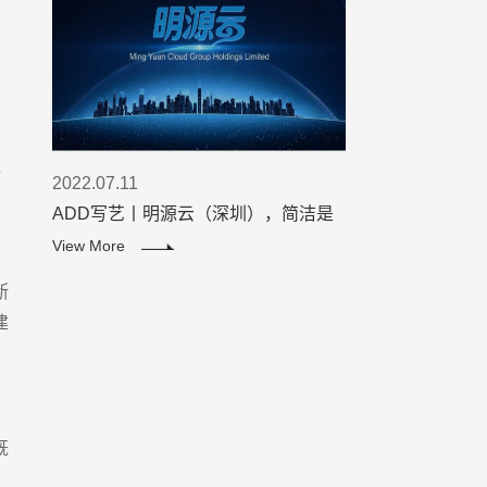
，
。
组
2022.07.11
ADD写艺丨明源云（深圳），简洁是
智慧的灵魂！
View More
断
建
既
，