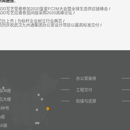
新闻链接：
ADD写艺受邀参加2020复星FC2M大会暨全球生态供应链峰会
/
ADD写艺应邀参加间接采购2020高峰论坛
/
巴比上市 | 为标杆企业树立行业典范
/
热烈庆祝武汉九州通集团办公室设计项目以最高标准交付
/
办公室装修
工程交付
D8座
石大楼
衔接与还原
88号
A座
6层