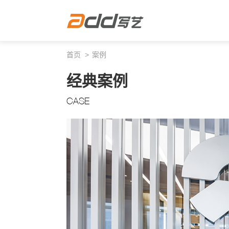
首页
案例
经典案例
CASE