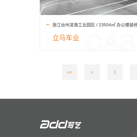
浙江台州滨海工业园区 / 23504㎡ 办公楼装
/ 2019年
立马车业
<<
<
1