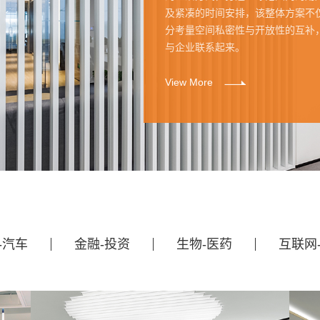
及紧凑的时间安排，该整体方案不
分考量空间私密性与开放性的互补
与企业联系起来。
View More
-汽车
金融-投资
生物-医药
互联网