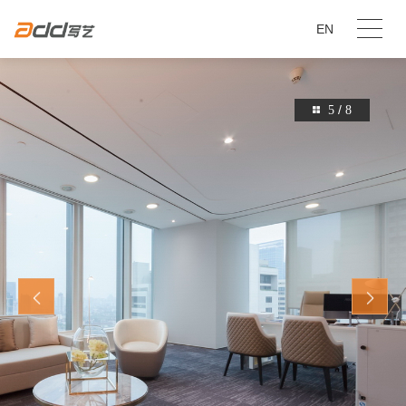
EN
/
5
8